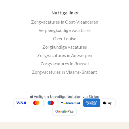
Nuttige links
Zorgvacatures in Oost-Vlaanderen
Verpleegkundige vacatures
Over Louise
Zorgkundige vacatures
Zorgvacatures in Antwerpen
Zorgvacatures in Brussel
Zorgvacatures in Vlaams-Brabant
Veilig en beveiligd betalen via Stripe
VISA
AMERICAN
Bancontact
Pay
EXPRESS
G
o
o
g
l
e
Pay