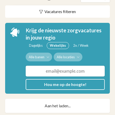
Vacatures filteren
Krijg de nieuwste zorgvacatures
in jouw regio
Dagelijks
Wekelijks
2x / Week
Alle banen
Alle locaties
Hou me op de hoogte!
Aan het laden...