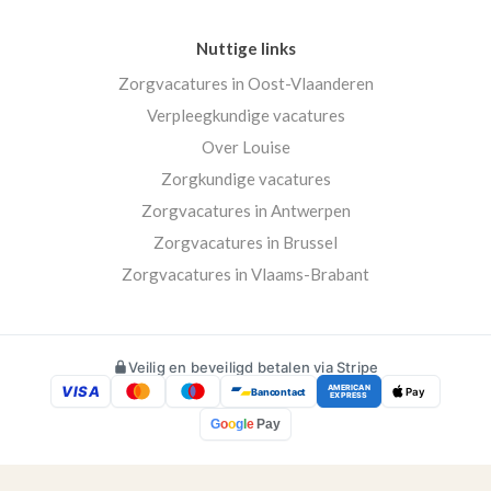
Nuttige links
Zorgvacatures in Oost-Vlaanderen
Verpleegkundige vacatures
Over Louise
Zorgkundige vacatures
Zorgvacatures in Antwerpen
Zorgvacatures in Brussel
Zorgvacatures in Vlaams-Brabant
Veilig en beveiligd betalen via Stripe
VISA
AMERICAN
Bancontact
Pay
EXPRESS
G
o
o
g
l
e
Pay