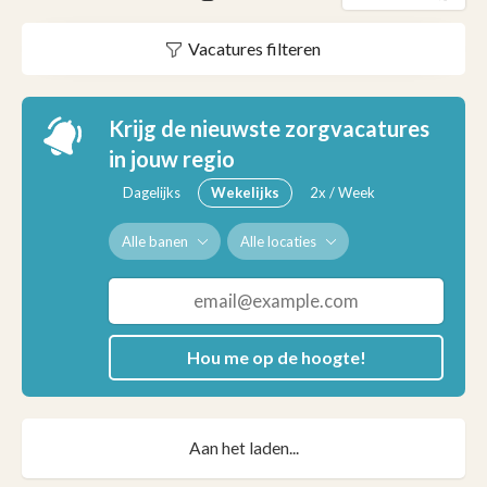
Vacatures filteren
Krijg de nieuwste zorgvacatures
in jouw regio
Dagelijks
Wekelijks
2x / Week
Alle banen
Alle locaties
Hou me op de hoogte!
Aan het laden...