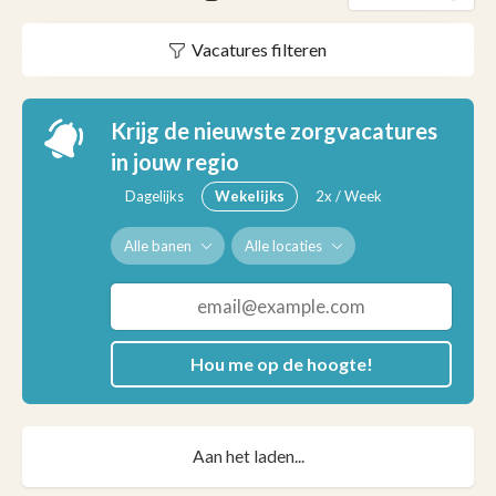
Vacatures filteren
Krijg de nieuwste zorgvacatures
in jouw regio
Dagelijks
Wekelijks
2x / Week
Alle banen
Alle locaties
Hou me op de hoogte!
Aan het laden...