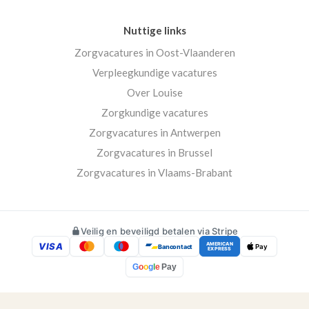
Nuttige links
Zorgvacatures in Oost-Vlaanderen
Verpleegkundige vacatures
Over Louise
Zorgkundige vacatures
Zorgvacatures in Antwerpen
Zorgvacatures in Brussel
Zorgvacatures in Vlaams-Brabant
Veilig en beveiligd betalen via Stripe
VISA
AMERICAN
Bancontact
Pay
EXPRESS
G
o
o
g
l
e
Pay