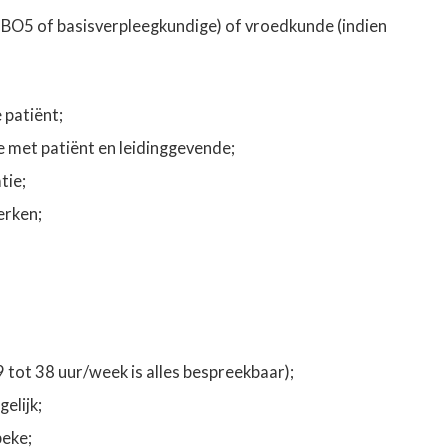
BO5 of basisverpleegkundige) of vroedkunde (indien
e patiënt;
e met patiënt en leidinggevende;
tie;
erken;
9 tot 38
uur/week is alles bespreekbaar);
elijk;
beke;