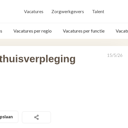
Vacatures
Zorgwerkgevers
Talent
s
Vacatures per regio
Vacatures per functie
Vacat
15/5/26
thuisverpleging
pslaan