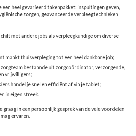
e een heel gevarieerd takenpakket: inspuitingen geven,
ygiënische zorgen, geavanceerde verpleegtechnieken
chilt met andere jobs als verpleegkundige om diverse
ënt maakt thuisverpleging tot een heel dankbare job;
d zorgteam bestaande uit zorgcoördinator, verzorgende,
 vrijwilligers;
s handel je snel en efficiënt af via je tablet;
n in eigen streek.
e graag in een persoonlijk gesprek van de vele voordelen
g mag ervaren.