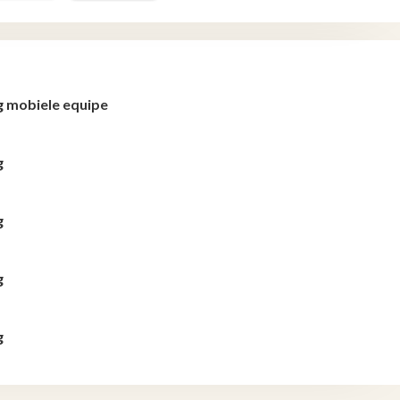
g mobiele equipe
g
g
g
g