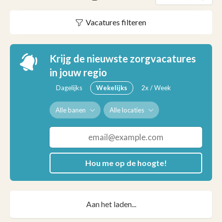
Vacatures filteren
Krijg de nieuwste zorgvacatures
in jouw regio
Dagelijks
Wekelijks
2x / Week
Alle banen
Alle locaties
Hou me op de hoogte!
Aan het laden...