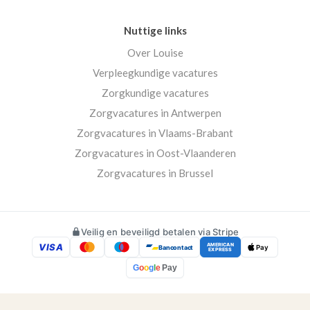
Nuttige links
Over Louise
Verpleegkundige vacatures
Zorgkundige vacatures
Zorgvacatures in Antwerpen
Zorgvacatures in Vlaams-Brabant
Zorgvacatures in Oost-Vlaanderen
Zorgvacatures in Brussel
Veilig en beveiligd betalen via Stripe
VISA
AMERICAN
Bancontact
Pay
EXPRESS
G
o
o
g
l
e
Pay