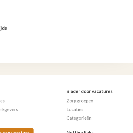
ijds
Blader door vacatures
res
Zorggroepen
rkgevers
Locaties
Categorieën
Nuttige links
s een vacature