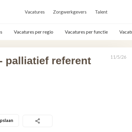
Vacatures
Zorgwerkgevers
Talent
s
Vacatures per regio
Vacatures per functie
Vacat
11/5/26
palliatief referent
pslaan