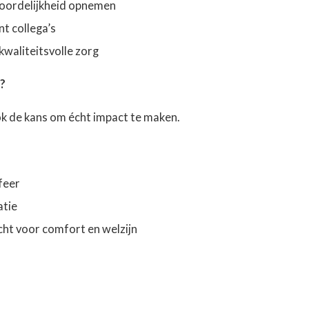
twoordelijkheid opnemen
t collega’s
kwaliteitsvolle zorg
?
 ook de kans om écht impact te maken.
feer
atie
ht voor comfort en welzijn