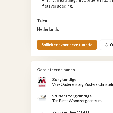
Tal van extralegale voordelen zoals
fietsvergoeding, ...
Talen
Nederlands
Solliciteer voor deze functie
O
Gerelateerde banen
Zorgkundige
Vzw Ouderenzorg Zusters Christeli
Student zorgkundige
Ter Biest Woonzorgcentrum
Zorgkundige VT-DT