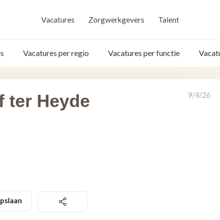
Vacatures
Zorgwerkgevers
Talent
s
Vacatures per regio
Vacatures per functie
Vacat
9/4/26
f ter Heyde
pslaan