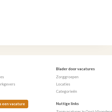
Blader door vacatures
res
Zorggroepen
rkgevers
Locaties
Categorieën
Nuttige links
s een vacature
Zorgvacatures in Oost-Vlaander