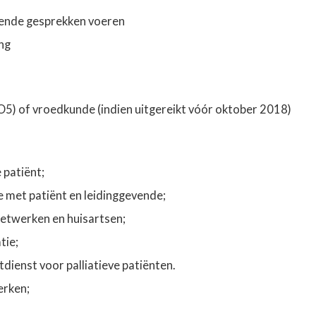
nende gesprekken voeren
ing
5) of vroedkunde (indien uitgereikt vóór oktober 2018)
e patiënt;
e met patiënt en leidinggevende;
 netwerken en huisartsen;
tie;
dienst voor palliatieve patiënten.
erken;