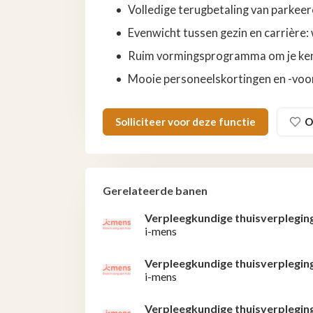
Volledige terugbetaling van parkee
Evenwicht tussen gezin en carrière:
Ruim vormingsprogramma om je kenn
Mooie personeelskortingen en -voord
Solliciteer voor deze functie
O
Gerelateerde banen
Verpleegkundige thuisverplegin
i-mens
Verpleegkundige thuisverplegin
i-mens
Verpleegkundige thuisverplegin