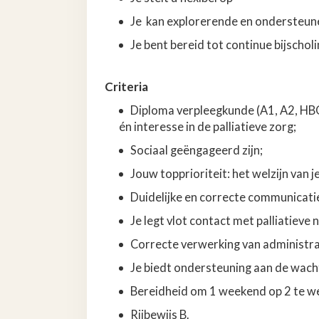
Je kan explorerende en ondersteu
Je bent bereid tot continue bijschol
Criteria
Diploma verpleegkunde (A1, A2, HBO
én interesse in de palliatieve zorg;
Sociaal geëngageerd zijn;
Jouw topprioriteit: het welzijn van j
Duidelijke en correcte communicati
Je legt vlot contact met palliatieve
Correcte verwerking van administra
Je biedt ondersteuning aan de wacht
Bereidheid om 1 weekend op 2 te w
Rijbewijs B.