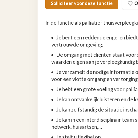
Solliciteer voor deze functie
O
In de functie als palliatief thuisverple
Je bent een reddende engel en biedt
vertrouwde omgeving;
De omgang met cliënten staat vooro
waarden eigen aan je verpleegkundig 
Je verzamelt de nodige informatie ov
voor een vlotte omgang en verzorging
Je hebt een grote voeling voor palli
Je kan ontvankelijk luisteren en de
Je kan zelfstandig de situatie insch
Je kan in een interdisciplinair team
netwerk, huisartsen,…
Je stelt u flexibel op