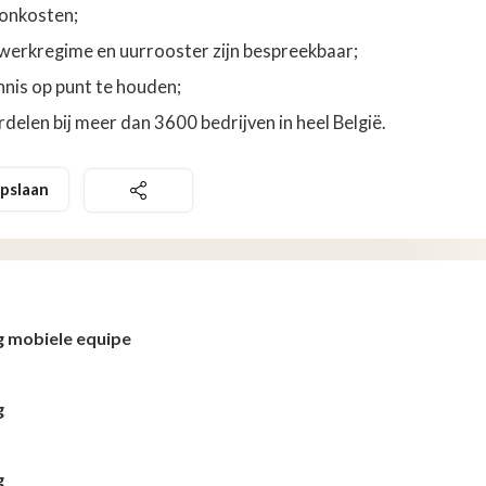
ronkosten;
 werkregime en uurrooster zijn bespreekbaar;
is op punt te houden;
elen bij meer dan 3600 bedrijven in heel België.
pslaan
g mobiele equipe
g
g