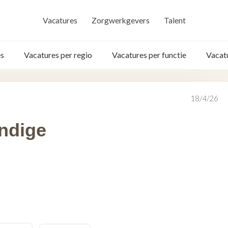
Vacatures
Zorgwerkgevers
Talent
s
Vacatures per regio
Vacatures per functie
Vacat
18/4/26
ndige