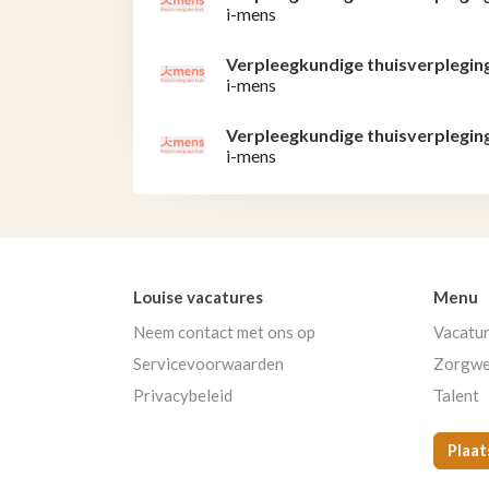
i-mens
Verpleegkundige thuisverplegin
i-mens
Verpleegkundige thuisverplegin
i-mens
Louise vacatures
Menu
Neem contact met ons op
Vacatu
Servicevoorwaarden
Zorgwe
Privacybeleid
Talent
Plaat