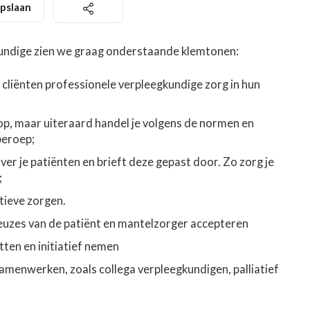
pslaan
egkundige zien we graag onderstaande klemtonen:
 cliënten professionele verpleegkundige zorg in hun
p, maar uiteraard handel je volgens de normen en
beroep;
er je patiënten en brieft deze gepast door. Zo zorg je
;
atieve zorgen.
 keuzes van de patiënt en mantelzorger accepteren
atten en initiatief nemen
 samenwerken, zoals collega verpleegkundigen, palliatief