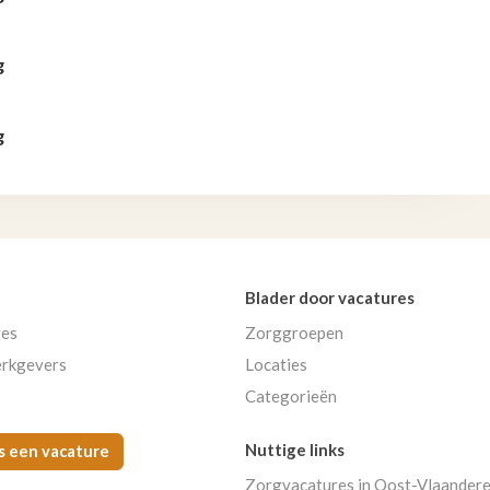
g
g
Blader door vacatures
res
Zorggroepen
rkgevers
Locaties
Categorieën
Nuttige links
s een vacature
Zorgvacatures in Oost-Vlaander