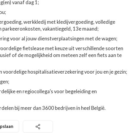
(en) vanaf dag 1;
ou;
goeding, werkkledij met kledijvergoeding, volledige
n parkeeronkosten, vakantiegeld, 13e maand;
ing voor al jouw dienstverplaatsingen met de wagen;
voordelige fietslease met keuze uit verschillende soorten
usief of de mogelijkheid om meteen zelf een fiets aan te
 voordelige hospitalisatieverzekering voor jou en je gezin;
ngen;
elijke en regiocollega’s voor begeleiding en
elen bij meer dan 3600 bedrijven in heel België.
pslaan