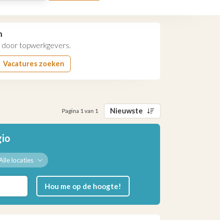
n
door topwerkgevers.
Vacatures zoeken
Nieuwste
Pagina 1 van 1
gio
Alle locaties
Hou me op de hoogte!