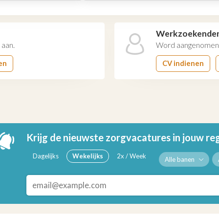
Werkzoekende
 aan.
Word aangenomen 
en
CV indienen
Krijg de nieuwste zorgvacatures in jouw re
Dagelijks
Wekelijks
2x / Week
Alle banen