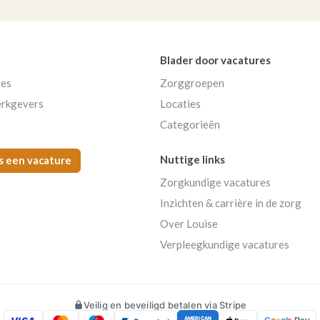
Blader door vacatures
res
Zorggroepen
rkgevers
Locaties
Categorieën
Nuttige links
s een vacature
Zorgkundige vacatures
Inzichten & carrière in de zorg
Over Louise
Verpleegkundige vacatures
Veilig en beveiligd betalen via Stripe
AMERICAN