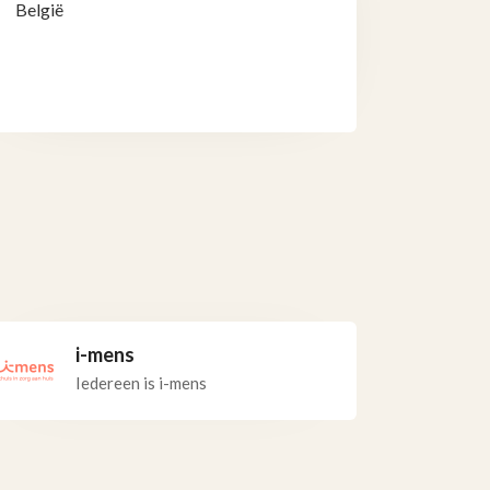
België
i-mens
Iedereen is i-mens