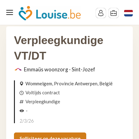
Verpleegkundige
VT/DT
Emmaüs woonzorg - Sint-Jozef
Wommelgem, Provincie Antwerpen, België
Voltijds contract
Verpleegkundige
-
2/3/26
Solliciteer op deze vacature