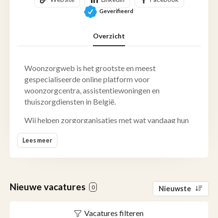
Geverifieerd
Overzicht
Woonzorgweb is het grootste en meest
gespecialiseerde online platform voor
woonzorgcentra, assistentiewoningen en
thuiszorgdiensten in België.
Wij helpen zorgorganisaties met wat vandaag hun
twee grootste uitdagingen zijn:
Lees meer
volle bezetting en voldoende personeel.
In een sector die onder druk staat door vergrijzing,
personeelstekorten en toenemende concurrentie,
Nieuwe vacatures
0
Nieuwste
zorgen wij voor gerichte zichtbaarheid bij families
en zorgprofessionals die actief op zoek zijn naar
een oplossing. Geen generieke marketing, maar een
Vacatures filteren