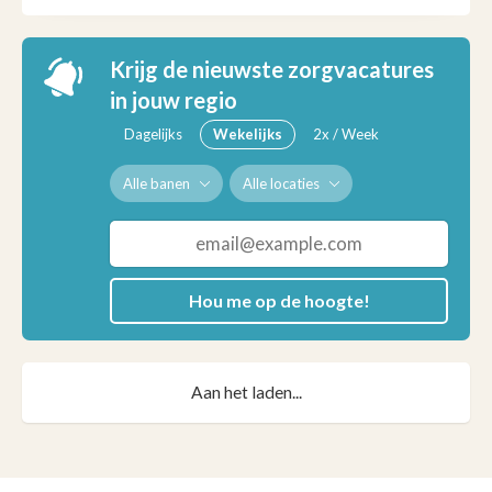
platform dat exclusief gebouwd is voor de
ouderenzorg.
Krijg de nieuwste zorgvacatures
in jouw regio
Dagelijks
Wekelijks
2x / Week
Alle banen
Alle locaties
Hou me op de hoogte!
Aan het laden...