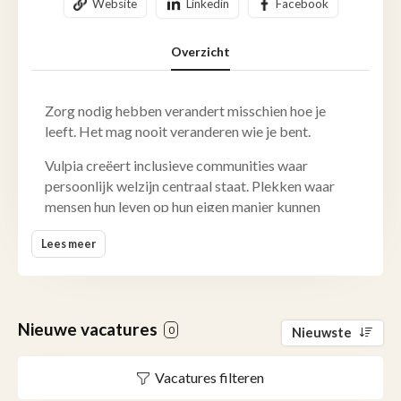
Website
Linkedin
Facebook
Overzicht
Zorg nodig hebben verandert misschien hoe je
leeft. Het mag nooit veranderen wie je bent.
Vulpia creëert inclusieve communities waar
persoonlijk welzijn centraal staat. Plekken waar
mensen hun leven op hun eigen manier kunnen
blijven leiden, met de juiste zorg, de vrijheid om
Lees meer
keuzes te maken en mensen om zich heen die ertoe
doen.
Als Belgisch familiebedrijf brengt Vulpia wonen,
leven, zorg en welzijn samen in woonzorgcentra,
Nieuwe vacatures
0
Nieuwste
assistentiewoningen en kortverblijf in Vlaanderen,
Brussel en Wallonië. Elke dag bouwen meer dan
Vacatures filteren
3.000 collega's aan warme communities waar