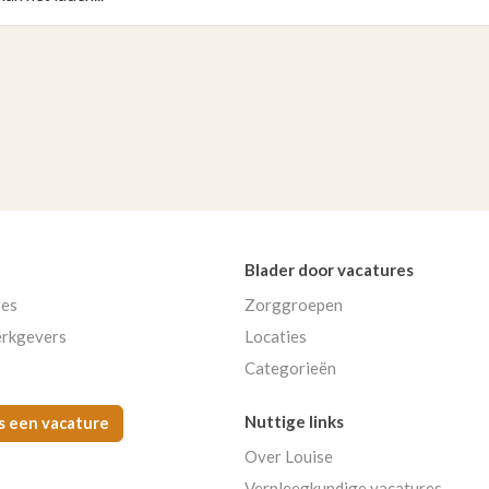
Blader door vacatures
res
Zorggroepen
rkgevers
Locaties
Categorieën
Nuttige links
s een vacature
Over Louise
Verpleegkundige vacatures