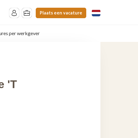
Plaats een vacature
ures per werkgever
e 'T