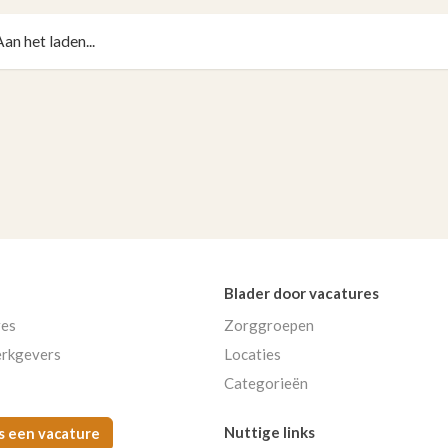
Aan het laden...
Blader door vacatures
res
Zorggroepen
rkgevers
Locaties
Categorieën
Nuttige links
s een vacature