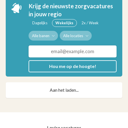
Krijg de nieuwste zorgvacatures
in jouw regio
Dagelijks
Wekelijks
2x / Week
Alle banen
Alle locaties
Hou me op de hoogte!
Aan het laden...
Louise vacatures