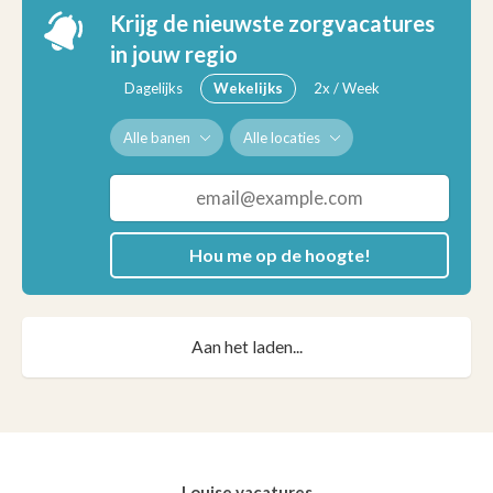
Krijg de nieuwste zorgvacatures
in jouw regio
Dagelijks
Wekelijks
2x / Week
Alle banen
Alle locaties
Hou me op de hoogte!
Aan het laden...
Louise vacatures