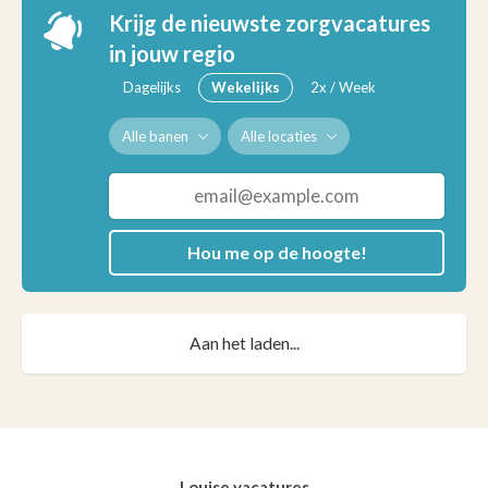
Krijg de nieuwste zorgvacatures
in jouw regio
Dagelijks
Wekelijks
2x / Week
Alle banen
Alle locaties
Hou me op de hoogte!
Aan het laden...
Louise vacatures