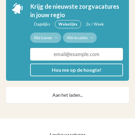
Krijg de nieuwste zorgvacatures
in jouw regio
Dagelijks
Wekelijks
2x / Week
Alle banen
Alle locaties
Hou me op de hoogte!
Aan het laden...
Louise vacatures