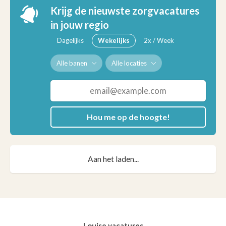
Krijg de nieuwste zorgvacatures
in jouw regio
Dagelijks
Wekelijks
2x / Week
Alle banen
Alle locaties
Hou me op de hoogte!
Aan het laden...
Louise vacatures