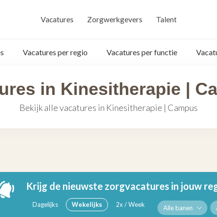
Vacatures
Zorgwerkgevers
Talent
s
Vacatures per regio
Vacatures per functie
Vacat
ures in Kinesitherapie | 
Bekijk alle vacatures in Kinesitherapie | Campus
Krijg de nieuwste zorgvacatures in jouw re
Dagelijks
Wekelijks
2x / Week
Alle banen