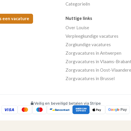
Categorieën
Nuttige links
s een vacature
Over Louise
Verpleegkundige vacatures
Zorgkundige vacatures
Zorgvacatures in Antwerpen
Zorgvacatures in Vlaams-Braban
Zorgvacatures in Oost-Vlaander
Zorgvacatures in Brussel
Veilig en beveiligd betalen via Stripe
VISA
AMERICAN
G
o
o
g
l
e
Pay
Bancontact
Pay
EXPRESS