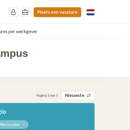
Plaats een vacature
ures per werkgever
Campus
Nieuwste
Pagina 1 van 1
gio
Alle locaties