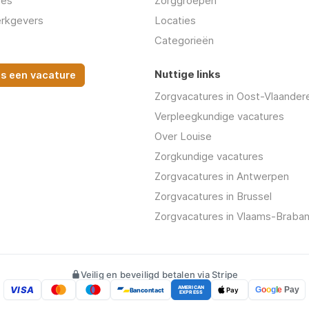
res
Zorggroepen
rkgevers
Locaties
Categorieën
Nuttige links
ts een vacature
Zorgvacatures in Oost-Vlaander
Verpleegkundige vacatures
Over Louise
Zorgkundige vacatures
Zorgvacatures in Antwerpen
Zorgvacatures in Brussel
Zorgvacatures in Vlaams-Braban
Veilig en beveiligd betalen via Stripe
VISA
AMERICAN
G
o
o
g
l
e
Pay
Bancontact
Pay
EXPRESS