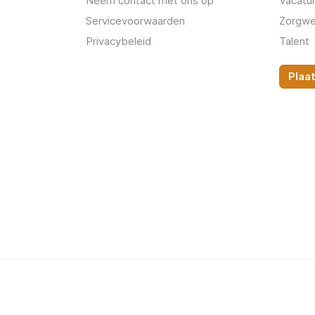
Neem contact met ons op
Vacatu
Servicevoorwaarden
Zorgwe
Privacybeleid
Talent
Plaa