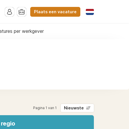
Plaats een vacature
atures per werkgever
Nieuwste
Pagina 1 van 1
 regio