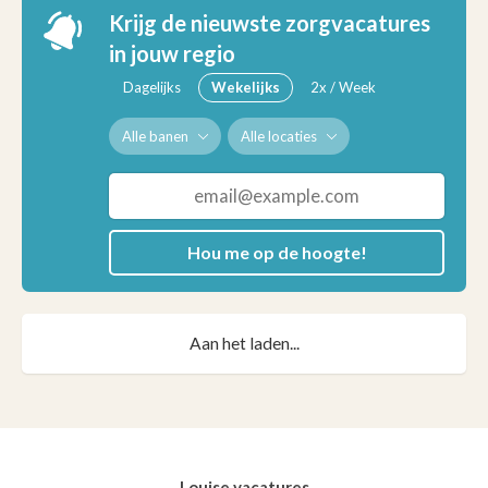
Krijg de nieuwste zorgvacatures
in jouw regio
Dagelijks
Wekelijks
2x / Week
Alle banen
Alle locaties
Hou me op de hoogte!
Aan het laden...
Louise vacatures