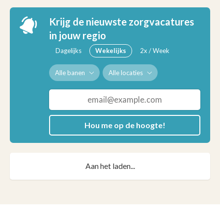
Krijg de nieuwste zorgvacatures
in jouw regio
Dagelijks
Wekelijks
2x / Week
Alle banen
Alle locaties
Hou me op de hoogte!
Aan het laden...