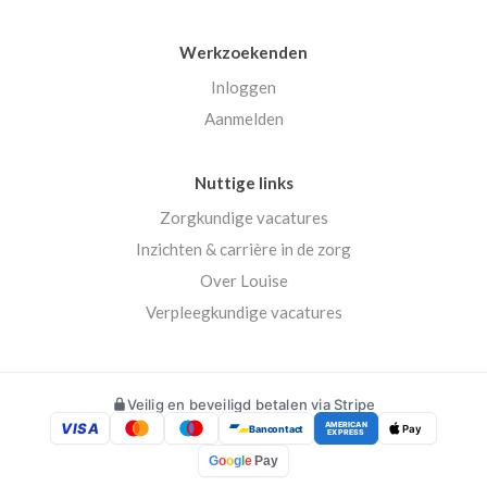
Werkzoekenden
Inloggen
Aanmelden
Nuttige links
Zorgkundige vacatures
Inzichten & carrière in de zorg
Over Louise
Verpleegkundige vacatures
Veilig en beveiligd betalen via Stripe
VISA
AMERICAN
Bancontact
Pay
EXPRESS
G
o
o
g
l
e
Pay