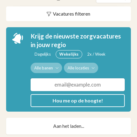
Vacatures filteren
Krijg de nieuwste zorgvacatures
in jouw regio
Dagelijks
Wekelijks
2x / Week
Alle banen
Alle locaties
Hou me op de hoogte!
Aan het laden...