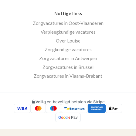
Nuttige links
Zorgvacatures in Oost-Vlaanderen
Verpleegkundige vacatures
Over Louise
Zorgkundige vacatures
Zorgvacatures in Antwerpen
Zorgvacatures in Brussel
Zorgvacatures in Vlaams-Brabant
Veilig en beveiligd betalen via Stripe
VISA
AMERICAN
Bancontact
Pay
EXPRESS
G
o
o
g
l
e
Pay