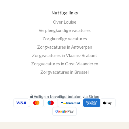
Nuttige links
Over Louise
Verpleegkundige vacatures
Zorgkundige vacatures
Zorgvacatures in Antwerpen
Zorgvacatures in Vlaams-Brabant
Zorgvacatures in Oost-Vlaanderen
Zorgvacatures in Brussel
Veilig en beveiligd betalen via Stripe
VISA
AMERICAN
Bancontact
Pay
EXPRESS
G
o
o
g
l
e
Pay