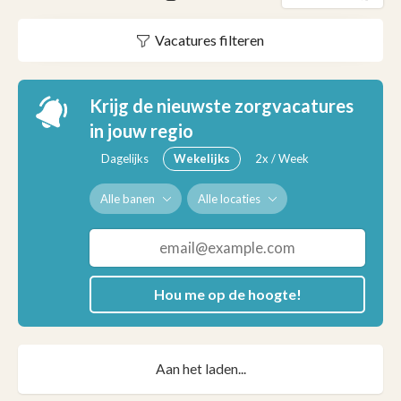
Vacatures filteren
Krijg de nieuwste zorgvacatures
in jouw regio
Dagelijks
Wekelijks
2x / Week
Alle banen
Alle locaties
Hou me op de hoogte!
Aan het laden...