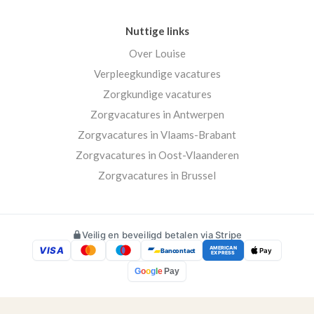
Nuttige links
Over Louise
Verpleegkundige vacatures
Zorgkundige vacatures
Zorgvacatures in Antwerpen
Zorgvacatures in Vlaams-Brabant
Zorgvacatures in Oost-Vlaanderen
Zorgvacatures in Brussel
Veilig en beveiligd betalen via Stripe
VISA
AMERICAN
Bancontact
Pay
EXPRESS
G
o
o
g
l
e
Pay