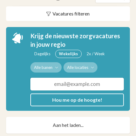
Vacatures filteren
Krijg de nieuwste zorgvacatures
in jouw regio
Dagelijks
Wekelijks
2x / Week
Alle banen
Alle locaties
Hou me op de hoogte!
Aan het laden...