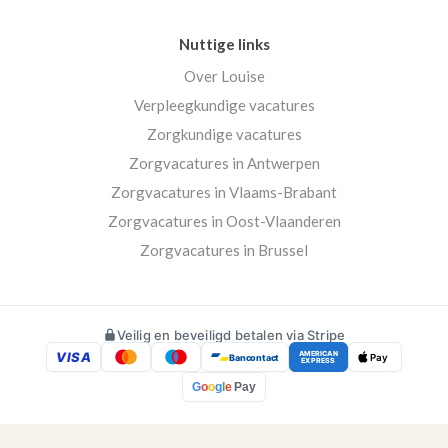
Nuttige links
Over Louise
Verpleegkundige vacatures
Zorgkundige vacatures
Zorgvacatures in Antwerpen
Zorgvacatures in Vlaams-Brabant
Zorgvacatures in Oost-Vlaanderen
Zorgvacatures in Brussel
Veilig en beveiligd betalen via Stripe
VISA
AMERICAN
Bancontact
Pay
EXPRESS
G
o
o
g
l
e
Pay