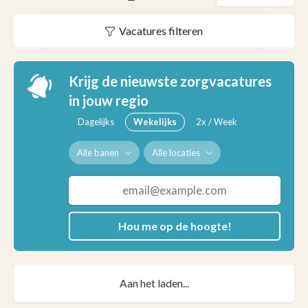
Vacatures filteren
Krijg de nieuwste zorgvacatures
in jouw regio
Dagelijks
Wekelijks
2x / Week
Alle banen
Alle locaties
Hou me op de hoogte!
Aan het laden...