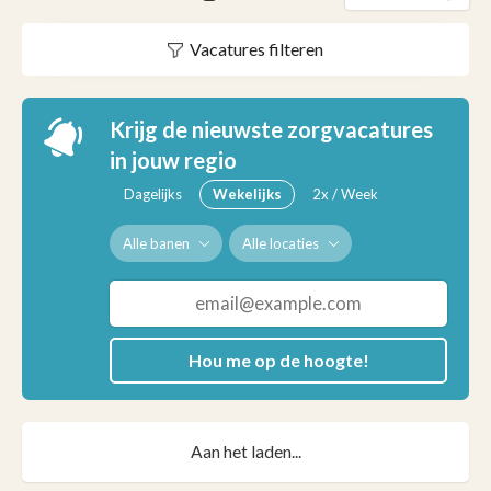
Vacatures filteren
Krijg de nieuwste zorgvacatures
in jouw regio
Dagelijks
Wekelijks
2x / Week
Alle banen
Alle locaties
Hou me op de hoogte!
Aan het laden...