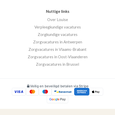
Nuttige links
Over Louise
Verpleegkundige vacatures
Zorgkundige vacatures
Zorgvacatures in Antwerpen
Zorgvacatures in Vlaams-Brabant
Zorgvacatures in Oost-Vlaanderen
Zorgvacatures in Brussel
Veilig en beveiligd betalen via Stripe
VISA
AMERICAN
Bancontact
Pay
EXPRESS
G
o
o
g
l
e
Pay