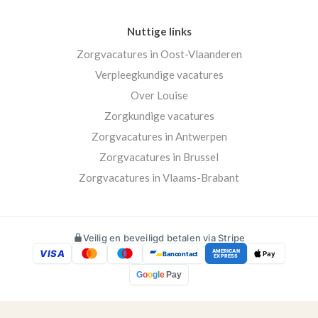
Nuttige links
Zorgvacatures in Oost-Vlaanderen
Verpleegkundige vacatures
Over Louise
Zorgkundige vacatures
Zorgvacatures in Antwerpen
Zorgvacatures in Brussel
Zorgvacatures in Vlaams-Brabant
Veilig en beveiligd betalen via Stripe
VISA
AMERICAN
Bancontact
Pay
EXPRESS
G
o
o
g
l
e
Pay