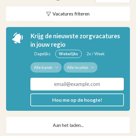
Vacatures filteren
Krijg de nieuwste zorgvacatures
in jouw regio
Dagelijks
Wekelijks
2x / Week
Alle banen
Alle locaties
Hou me op de hoogte!
Aan het laden...