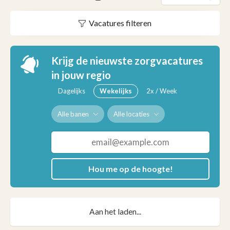
Vacatures filteren
Krijg de nieuwste zorgvacatures
in jouw regio
Dagelijks
Wekelijks
2x / Week
Alle banen
Alle locaties
Hou me op de hoogte!
Aan het laden...