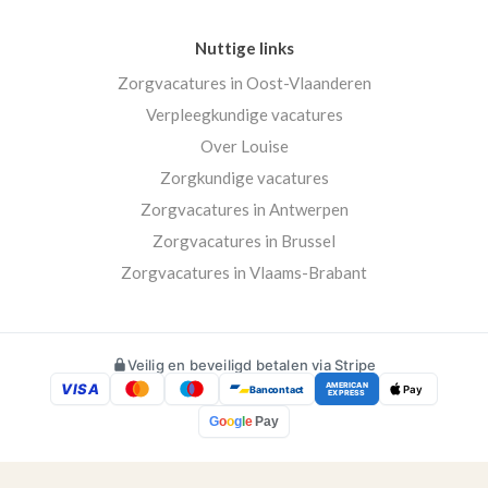
Nuttige links
Zorgvacatures in Oost-Vlaanderen
Verpleegkundige vacatures
Over Louise
Zorgkundige vacatures
Zorgvacatures in Antwerpen
Zorgvacatures in Brussel
Zorgvacatures in Vlaams-Brabant
Veilig en beveiligd betalen via Stripe
VISA
AMERICAN
Bancontact
Pay
EXPRESS
G
o
o
g
l
e
Pay