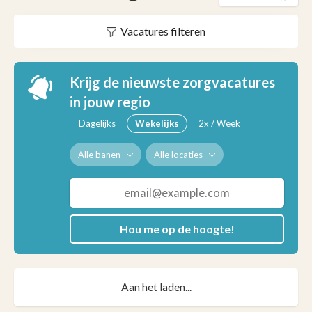
Vacatures filteren
Krijg de nieuwste zorgvacatures
in jouw regio
Dagelijks
Wekelijks
2x / Week
Alle banen
Alle locaties
Hou me op de hoogte!
Aan het laden...