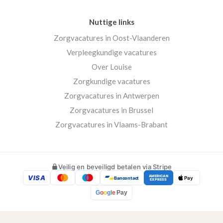
Nuttige links
Zorgvacatures in Oost-Vlaanderen
Verpleegkundige vacatures
Over Louise
Zorgkundige vacatures
Zorgvacatures in Antwerpen
Zorgvacatures in Brussel
Zorgvacatures in Vlaams-Brabant
Veilig en beveiligd betalen via Stripe
VISA
AMERICAN
Bancontact
Pay
EXPRESS
G
o
o
g
l
e
Pay