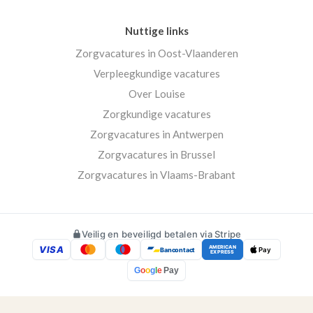
Nuttige links
Zorgvacatures in Oost-Vlaanderen
Verpleegkundige vacatures
Over Louise
Zorgkundige vacatures
Zorgvacatures in Antwerpen
Zorgvacatures in Brussel
Zorgvacatures in Vlaams-Brabant
Veilig en beveiligd betalen via Stripe
VISA
AMERICAN
Bancontact
Pay
EXPRESS
G
o
o
g
l
e
Pay