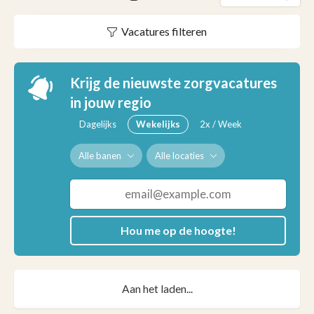
Vacatures filteren
Krijg de nieuwste zorgvacatures
in jouw regio
Dagelijks
Wekelijks
2x / Week
Alle banen
Alle locaties
Hou me op de hoogte!
Aan het laden...