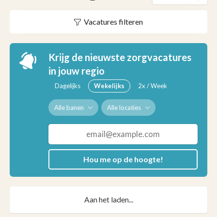
Vacatures filteren
Krijg de nieuwste zorgvacatures
in jouw regio
Dagelijks
Wekelijks
2x / Week
Alle banen
Alle locaties
Hou me op de hoogte!
Aan het laden...