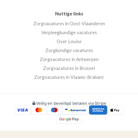
Nuttige links
Zorgvacatures in Oost-Vlaanderen
Verpleegkundige vacatures
Over Louise
Zorgkundige vacatures
Zorgvacatures in Antwerpen
Zorgvacatures in Brussel
Zorgvacatures in Vlaams-Brabant
Veilig en beveiligd betalen via Stripe
VISA
AMERICAN
Bancontact
Pay
EXPRESS
G
o
o
g
l
e
Pay