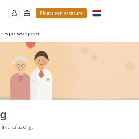
Plaats een vacature
ures per werkgever
rg
in thuiszorg.