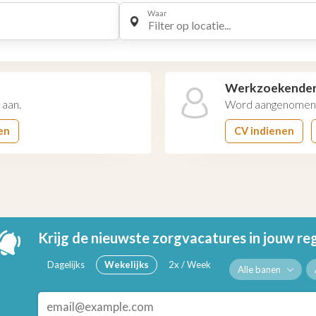
Waar
Filter op locatie...
Werkzoekende
 aan.
Word aangenomen 
en
CV indienen
Krijg de nieuwste zorgvacatures in jouw re
Dagelijks
Wekelijks
2x / Week
Alle banen