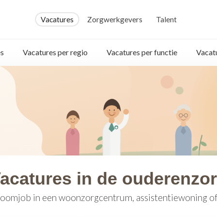
Vacatures
Zorgwerkgevers
Talent
s
Vacatures per regio
Vacatures per functie
Vacat
acatures in de ouderenzo
oomjob in een woonzorgcentrum, assistentiewoning of 