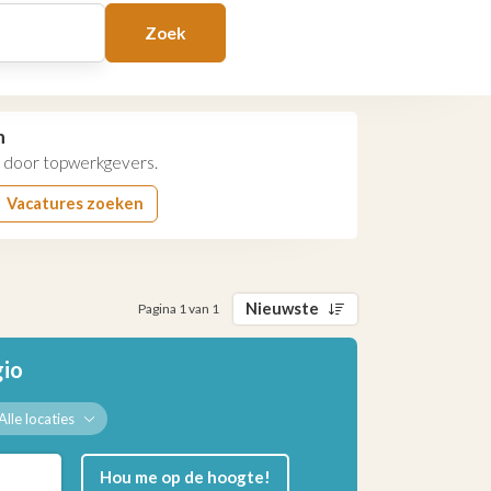
Zoek
n
door topwerkgevers.
Vacatures zoeken
Nieuwste
Pagina 1 van 1
gio
Alle locaties
Hou me op de hoogte!