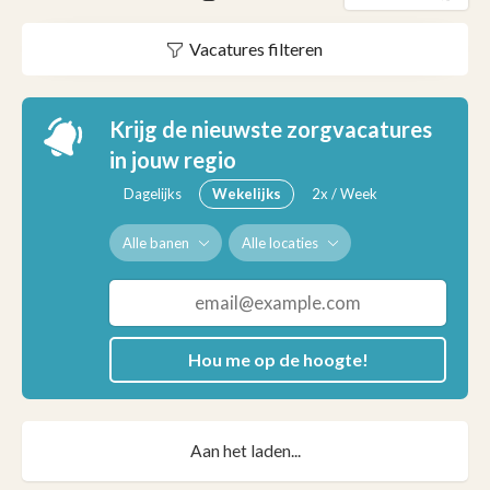
Vacatures filteren
Krijg de nieuwste zorgvacatures
in jouw regio
Dagelijks
Wekelijks
2x / Week
Alle banen
Alle locaties
Hou me op de hoogte!
Aan het laden...