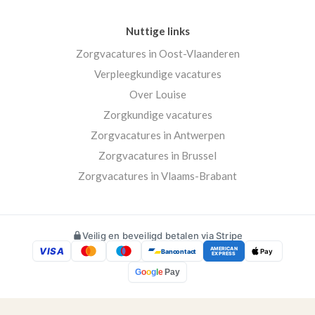
Nuttige links
Zorgvacatures in Oost-Vlaanderen
Verpleegkundige vacatures
Over Louise
Zorgkundige vacatures
Zorgvacatures in Antwerpen
Zorgvacatures in Brussel
Zorgvacatures in Vlaams-Brabant
Veilig en beveiligd betalen via Stripe
VISA
AMERICAN
Bancontact
Pay
EXPRESS
G
o
o
g
l
e
Pay