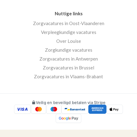
Nuttige links
Zorgvacatures in Oost-Vlaanderen
Verpleegkundige vacatures
Over Louise
Zorgkundige vacatures
Zorgvacatures in Antwerpen
Zorgvacatures in Brussel
Zorgvacatures in Vlaams-Brabant
Veilig en beveiligd betalen via Stripe
VISA
AMERICAN
Bancontact
Pay
EXPRESS
G
o
o
g
l
e
Pay