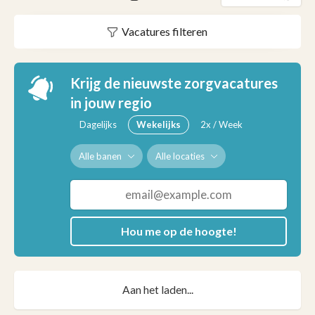
Vacatures filteren
Krijg de nieuwste zorgvacatures
in jouw regio
Dagelijks
Wekelijks
2x / Week
Alle banen
Alle locaties
Hou me op de hoogte!
Aan het laden...