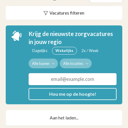
Vacatures filteren
Krijg de nieuwste zorgvacatures
in jouw regio
Dagelijks
Wekelijks
2x / Week
Alle banen
Alle locaties
Hou me op de hoogte!
Aan het laden...