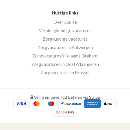
Nuttige links
Over Louise
Verpleegkundige vacatures
Zorgkundige vacatures
Zorgvacatures in Antwerpen
Zorgvacatures in Vlaams-Brabant
Zorgvacatures in Oost-Vlaanderen
Zorgvacatures in Brussel
Veilig en beveiligd betalen via Stripe
VISA
AMERICAN
Bancontact
Pay
EXPRESS
G
o
o
g
l
e
Pay